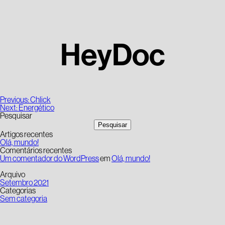
HeyDoc
Navegação
Previous:
Chlick
de
Next:
Energético
artigos
Pesquisar
Pesquisar
Artigos recentes
Olá, mundo!
Comentários recentes
Um comentador do WordPress
em
Olá, mundo!
Arquivo
Setembro 2021
Categorias
Sem categoria