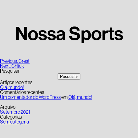
Nossa Sports
Navegação
Previous:
Crest
de
Next:
Chlick
artigos
Pesquisar
Pesquisar
Artigos recentes
Olá, mundo!
Comentários recentes
Um comentador do WordPress
em
Olá, mundo!
Arquivo
Setembro 2021
Categorias
Sem categoria