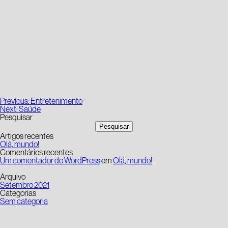
Navegação
Previous:
Entretenimento
de
Next:
Saúde
artigos
Pesquisar
Pesquisar
Artigos recentes
Olá, mundo!
Comentários recentes
Um comentador do WordPress
em
Olá, mundo!
Arquivo
Setembro 2021
Categorias
Sem categoria