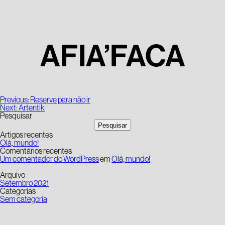
AFIA’FACA
Navegação
Previous:
Reserve para não ir
de
Next:
Artentik
artigos
Pesquisar
Pesquisar
Artigos recentes
Olá, mundo!
Comentários recentes
Um comentador do WordPress
em
Olá, mundo!
Arquivo
Setembro 2021
Categorias
Sem categoria