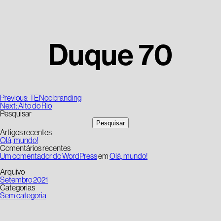
Duque 70
Navegação
Previous:
TENco branding
de
Next:
Alto do Rio
artigos
Pesquisar
Pesquisar
Artigos recentes
Olá, mundo!
Comentários recentes
Um comentador do WordPress
em
Olá, mundo!
Arquivo
Setembro 2021
Categorias
Sem categoria