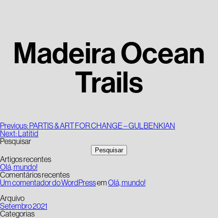
Madeira Ocean
Trails
Navegação
Previous:
PARTIS & ART FOR CHANGE – GULBENKIAN
de
Next:
Latitid
artigos
Pesquisar
Pesquisar
Artigos recentes
Olá, mundo!
Comentários recentes
Um comentador do WordPress
em
Olá, mundo!
Arquivo
Setembro 2021
Categorias