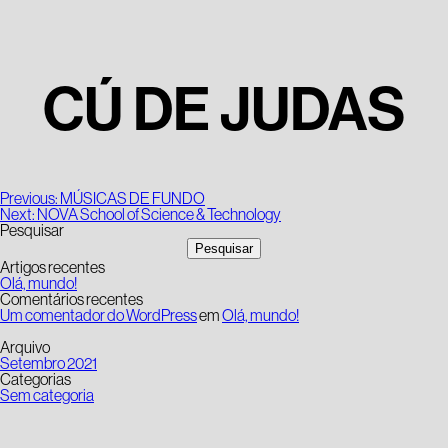
CÚ DE JUDAS
Navegação
Previous:
MÚSICAS DE FUNDO
de
Next:
NOVA School of Science & Technology
artigos
Pesquisar
Pesquisar
Artigos recentes
Olá, mundo!
Comentários recentes
Um comentador do WordPress
em
Olá, mundo!
Arquivo
Setembro 2021
Categorias
Sem categoria