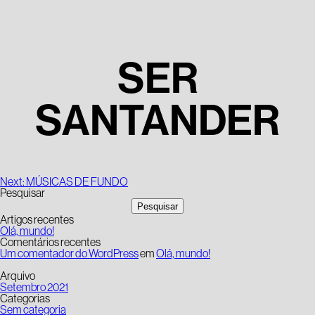
SER
SANTANDER
Navegação
Next:
MÚSICAS DE FUNDO
de
Pesquisar
artigos
Pesquisar
Artigos recentes
Olá, mundo!
Comentários recentes
Um comentador do WordPress
em
Olá, mundo!
Arquivo
Setembro 2021
Categorias
Sem categoria