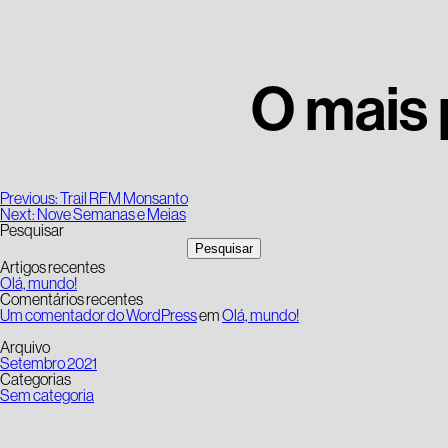
O mais
Navegação
Previous:
Trail RFM Monsanto
de
Next:
Nove Semanas e Meias
artigos
Pesquisar
Pesquisar
Artigos recentes
Olá, mundo!
Comentários recentes
Um comentador do WordPress
em
Olá, mundo!
Arquivo
Setembro 2021
Categorias
Sem categoria