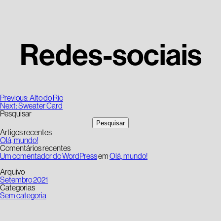
Redes-sociais
Navegação
Previous:
Alto do Rio
de
Next:
Sweater Card
artigos
Pesquisar
Pesquisar
Artigos recentes
Olá, mundo!
Comentários recentes
Um comentador do WordPress
em
Olá, mundo!
Arquivo
Setembro 2021
Categorias
Sem categoria