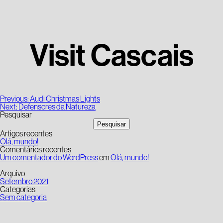
Visit Cascais
Navegação
Previous:
Audi Christmas Lights
de
Next:
Defensores da Natureza
artigos
Pesquisar
Pesquisar
Artigos recentes
Olá, mundo!
Comentários recentes
Um comentador do WordPress
em
Olá, mundo!
Arquivo
Setembro 2021
Categorias
Sem categoria