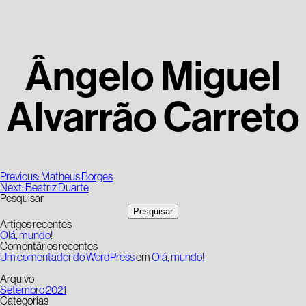
Ângelo Miguel
Alvarrão Carreto
Navegação
Previous:
Matheus Borges
de
Next:
Beatriz Duarte
artigos
Pesquisar
Pesquisar
Artigos recentes
Olá, mundo!
Comentários recentes
Um comentador do WordPress
em
Olá, mundo!
Arquivo
Setembro 2021
Categorias