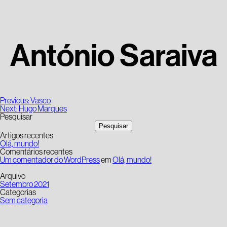
António Saraiva
Navegação
Previous:
Vasco
de
Next:
Hugo Marques
artigos
Pesquisar
Pesquisar
Artigos recentes
Olá, mundo!
Comentários recentes
Um comentador do WordPress
em
Olá, mundo!
Arquivo
Setembro 2021
Categorias
Sem categoria