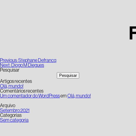
Navegação
Previous:
Stephane Defrancq
de
Next:
Diogo M Diegues
artigos
Pesquisar
Pesquisar
Artigos recentes
Olá, mundo!
Comentários recentes
Um comentador do WordPress
em
Olá, mundo!
Arquivo
Setembro 2021
Categorias
Sem categoria