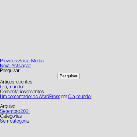
Navegação
Previous:
Social Media
de
Next:
Activação
artigos
Pesquisar
Pesquisar
Artigos recentes
Olá, mundo!
Comentários recentes
Um comentador do WordPress
em
Olá, mundo!
Arquivo
Setembro 2021
Categorias
Sem categoria