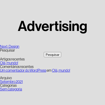
Advertising
Navegação
Next:
Design
de
Pesquisar
artigos
Pesquisar
Artigos recentes
Olá, mundo!
Comentários recentes
Um comentador do WordPress
em
Olá, mundo!
Arquivo
Setembro 2021
Categorias
Sem categoria