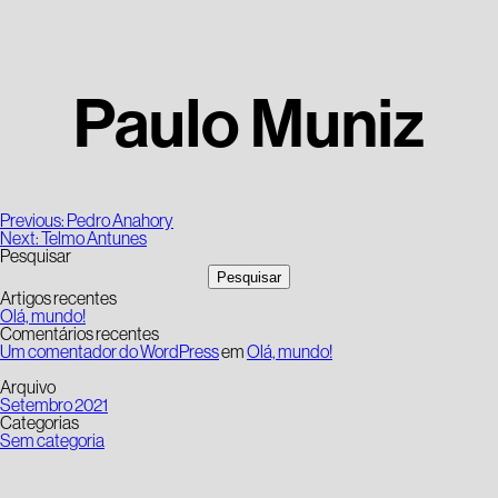
Paulo Muniz
Navegação
Previous:
Pedro Anahory
de
Next:
Telmo Antunes
artigos
Pesquisar
Pesquisar
Artigos recentes
Olá, mundo!
Comentários recentes
Um comentador do WordPress
em
Olá, mundo!
Arquivo
Setembro 2021
Categorias
Sem categoria