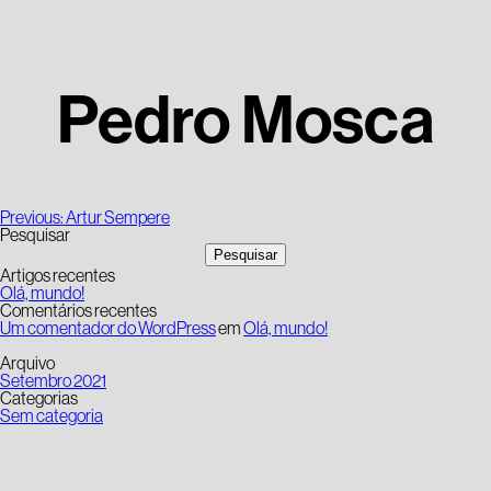
Pedro Mosca
Navegação
Previous:
Artur Sempere
de
Pesquisar
artigos
Pesquisar
Artigos recentes
Olá, mundo!
Comentários recentes
Um comentador do WordPress
em
Olá, mundo!
Arquivo
Setembro 2021
Categorias
Sem categoria